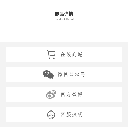
商品详情
Product Detail
在 线 商 城
微 信 公 众 号
官 方 微 博
客 服 热 线