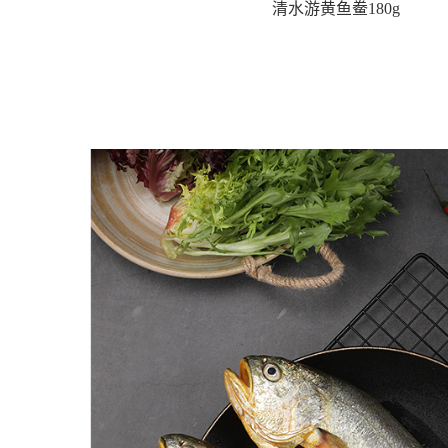
清水游黄鱼鲞180g