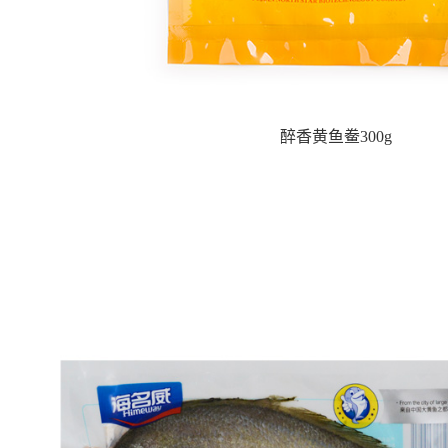
醉香黄鱼鲞300g