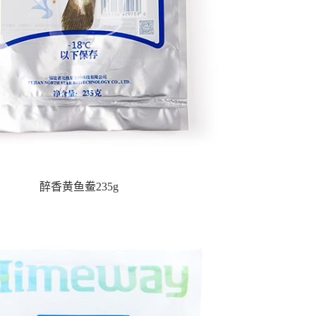
醉香黄鱼鲞235g