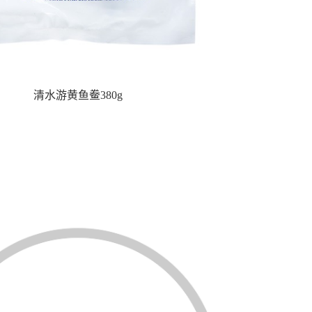
清水游黄鱼鲞380g