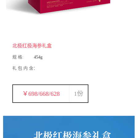
北极红极海参礼盒
规 格:
454g
礼 包 内 含：
￥698/668/628
1份