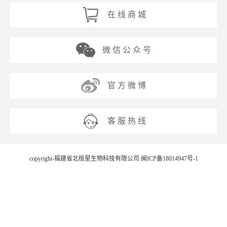
在 线 商 城
微 信 公 众 号
官 方 微 博
客 服 热 线
copyright-福建省北极星生物科技有限公司
闽ICP备18014947号-1